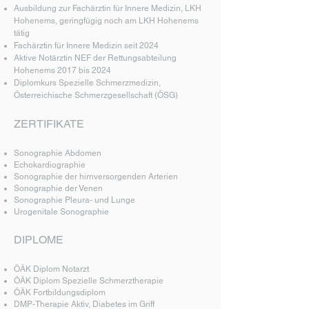
Ausbildung zur Fachärztin für Innere Medizin, LKH
Hohenems, geringfügig noch am LKH Hohenems
tätig
Fachärztin für Innere Medizin seit 2024
Aktive Notärztin NEF der Rettungsabteilung
Hohenems 2017 bis 2024
Diplomkurs Spezielle Schmerzmedizin
,
Österreichische Schmerzgesellschaft (ÖSG)
ZERTIFIKATE
Sonographie Abdomen
Echokardiographie
Sonographie der hirnversorgenden Arterien
Sonographie der Venen
Sonographie Pleura- und Lunge
Urogenitale Sonographie
DIPLOME​
ÖÄK Diplom Notarzt
ÖÄK Diplom Spezielle Schmerztherapie
ÖÄK Fortbildungsdiplom
DMP-Therapie Aktiv, Diabetes im Griff