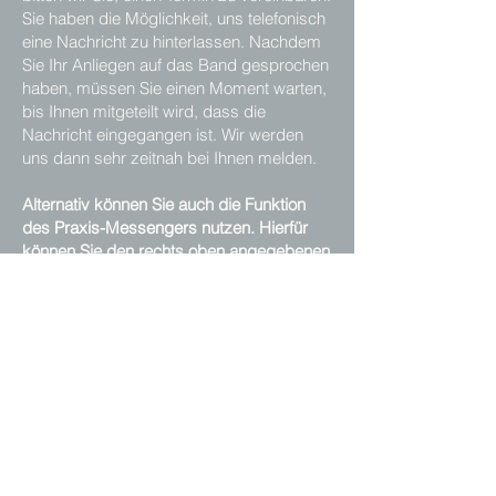
Sie haben die Möglichkeit, uns telefonisch
eine Nachricht zu hinterlassen. Nachdem
Sie Ihr Anliegen auf das Band gesprochen
haben, müssen Sie einen Moment warten,
bis Ihnen mitgeteilt wird, dass die
Nachricht eingegangen ist. Wir werden
uns dann sehr zeitnah bei Ihnen melden.
Alternativ können Sie auch die Funktion
des
Praxis-Messengers
nutzen. Hierfür
können Sie den rechts oben angegebenen
Link "Kontakt über Praxis-Messenger"
verwenden.
Vielen Dank für Ihr Verständnis!