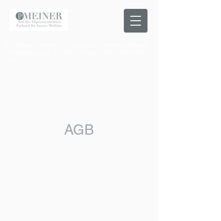
Dr. Tobias Gmeiner / Dr. Claudia Chlumetzky-Gmeiner
Am Kehlerpark 2 I 6850 Dornbirn I Tel:
05572-200
301
AGB