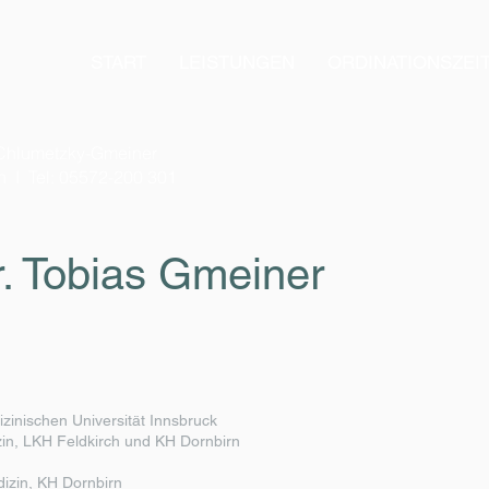
START
LEISTUNGEN
ORDINATIONSZEI
a Chlumetzky-Gmeiner
n I Tel: 05572-200 301
. Tobias Gmeiner
inischen Universität Innsbruck
zin, LKH Feldkirch und KH Dornbirn
izin, KH Dornbirn